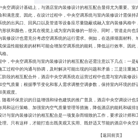
中央空调设计基础上，与酒店室内装修设计的相互配合显得尤为重要。室
验和满意度。因此，在设计过程中，中央空调系统与室内装修设计需保持
系统的出风口、回风口以及管道等设备应尽量隐蔽或融入室内装修风格中
的形状和颜色，使其在视觉上成为室内装修的一部分。同时，管道走向也
内装修设计也需充分考虑空调系统的运行需求。例如，在选择墙面材料、
或保温性能较差的材料可能会增加空调系统的能耗，降低运行效率。因此
风格。
程中，中央空调系统与室内装修设计的相互配合还需注意以下几点：一是
施工过程中的沟通与协调，及时解决可能出现的问题和矛盾；三是注重施
工阶段的相互配合外，酒店中央空调系统在运营过程中也需与室内装修设
和空气质量；根据季节变化和客人需求调整空调参数，保持室内环境的舒
和美观度。
，随着环保意识的日益增强和绿色建筑的推广普及，酒店中央空调设计也
布局和运行策略、加强室内空气质量管理等措施，降低酒店的能耗和碳排
设计与室内装修设计的相互配合是一项复杂而细致的工作，要求设计师和
处理。只有这样，才能打造出既美观又实用、既舒适又节能的酒店中央空
【返回前页】