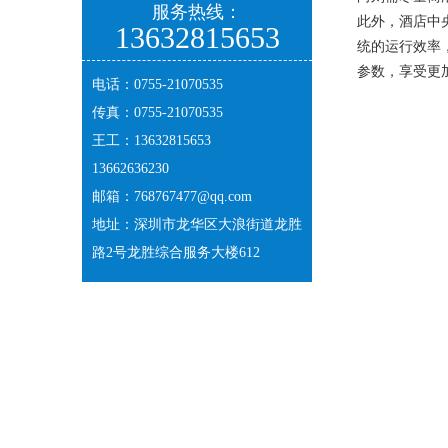
服务热线：
此外，酒店中
13632815653
统的运行效率
参数，享受更
电话：0755-21070535
传真：0755-21070535
王工：13632815653
13662636230
邮箱：
768767477@qq.com
地址：深圳市龙华区大浪街道龙胜
路2号龙胜综合服务大楼612