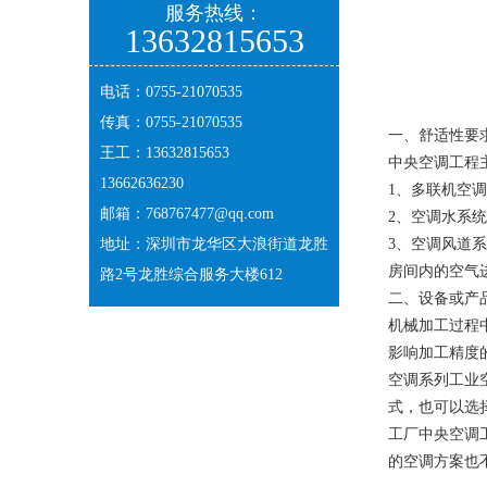
服务热线：
13632815653
电话：0755-21070535
传真：0755-21070535
一、舒适性要
王工：13632815653
中央空调工程
13662636230
1、多联机空
邮箱：
768767477@qq.com
2、空调水系
地址：深圳市龙华区大浪街道龙胜
3、空调风道
房间内的空气
路2号龙胜综合服务大楼612
二、设备或产
机械加工过程
影响加工精度
空调系列工业
式，也可以选
工厂中央空调
的空调方案也