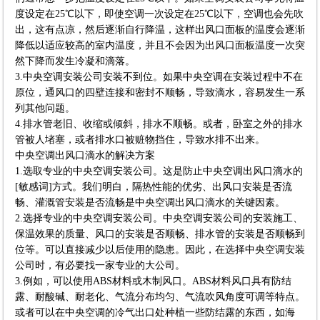
度设定在25℃以下，即使空调一次设定在25℃以下，空调也会先吹
出，这有点凉，然后逐渐自行降温，这样出风口面板的温度会逐渐
降低以适应较高的室内温度，并且不会因为出风口面板温度一次突
然下降而发生冷凝和滴落。
3.中央空调安装公司安装不到位。如果中央空调在安装过程中不在
原位，通风口的四壁连接和密封不顺畅，导致滴水，容易发生一系
列其他问题。
4.排水管老旧、收缩或倾斜，排水不顺畅。或者，卧室之外的排水
管被人堵塞，或者排水口被赃物挡住，导致水排不出来。
中央空调出风口滴水的解决方案
1.选取专业的中央空调安装公司。这是防止中央空调出风口滴水的
[敏感词]方式。我们明白，隔热性能的优劣、出风口安装是否流
畅、灌溉管安装是否流畅是中央空调出风口滴水的关键因素。
2.选择专业的中央空调安装公司。中央空调安装公司的安装施工、
保温效果的质量、风口的安装是否顺畅、排水管的安装是否顺畅到
位等。可以直接减少以后使用的隐患。因此，在选择中央空调安装
公司时，有必要找一家专业的大公司。
3.例如，可以使用ABS材料或木制风口。ABS材料风口具有防结
露、耐酸碱、耐老化、气流分布均匀、气流吹风角度可调等特点。
或者可以在中央空调的冷气出口处种植一些防结露的东西，如海